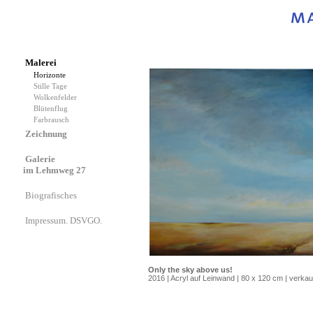
Malerei
Horizonte
Stille Tage
Wolkenfelder
Blütenflug
Farbrausch
Zeichnung
Galerie
im Lehmweg 27
Biografisches
Impressum. DSVGO.
Only the sky above us!
2016 | Acryl auf Leinwand | 80 x 120 cm | verkau