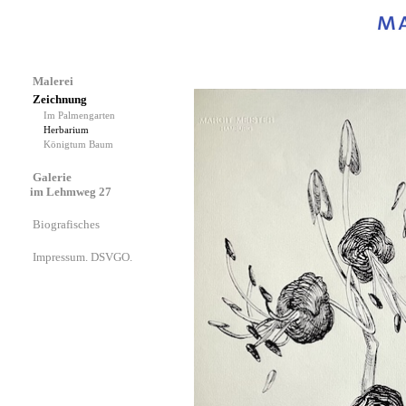
Malerei
Zeichnung
Im Palmengarten
Herbarium
Königtum Baum
Galerie
im Lehmweg 27
Biografisches
Impressum. DSVGO.