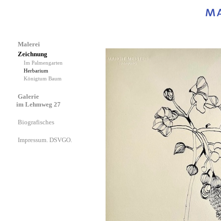
Malerei
Zeichnung
Im Palmengarten
Herbarium
Königtum Baum
Galerie
im Lehmweg 27
Biografisches
Impressum. DSVGO.