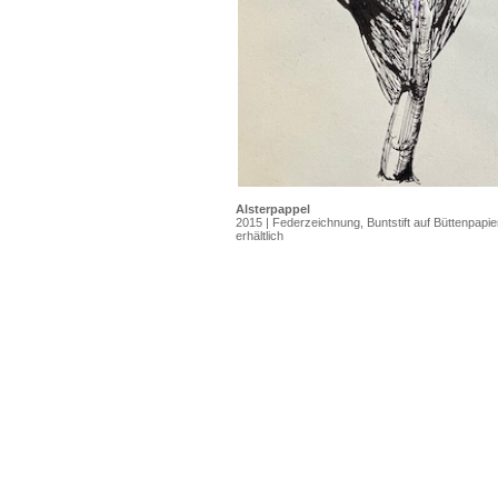
Alsterpappel
2015 | Federzeichnung, Buntstift auf Büttenpapi
erhältlich