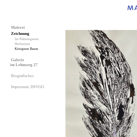
Malerei
Zeichnung
Im Palmengarten
Herbarium
Königtum Baum
Galerie
im Lehmweg 27
Biografisches
Impressum. DSVGO.