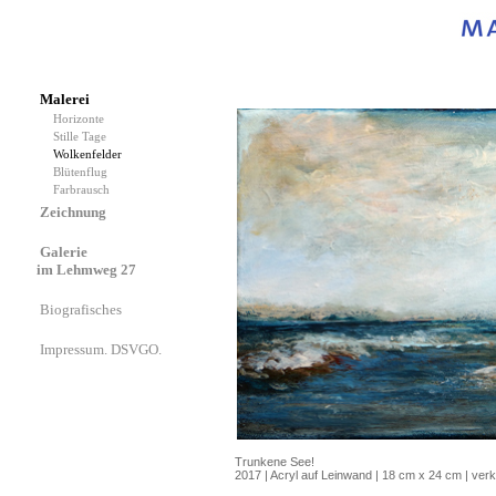
Malerei
Horizonte
Stille Tage
Wolkenfelder
Blütenflug
Farbrausch
Zeichnung
Galerie
im Lehmweg 27
Biografisches
Impressum. DSVGO.
Trunkene See!
2017 | Acryl auf Leinwand | 18 cm x 24 cm | verk