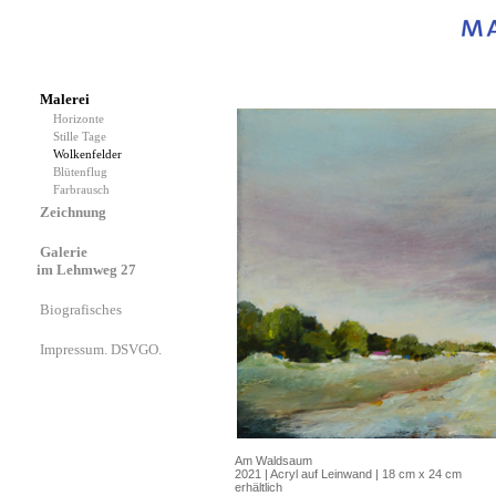
Malerei
Horizonte
Stille Tage
Wolkenfelder
Blütenflug
Farbrausch
Zeichnung
Galerie
im Lehmweg 27
Biografisches
Impressum. DSVGO.
Am Waldsaum
2021 | Acryl auf Leinwand | 18 cm x 24 cm
erhältlich