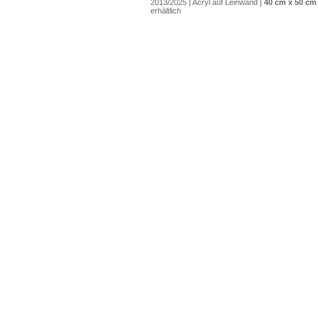
2013/2025 | Acryl auf Leinwand |
40 cm x 50 cm
erhältlich