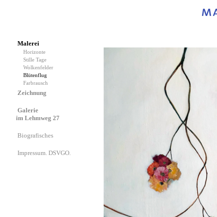
Malerei
Horizonte
Stille Tage
Wolkenfelder
Blütenflug
Farbrausch
Zeichnung
Galerie
im Lehmweg 27
Biografisches
Impressum. DSVGO.