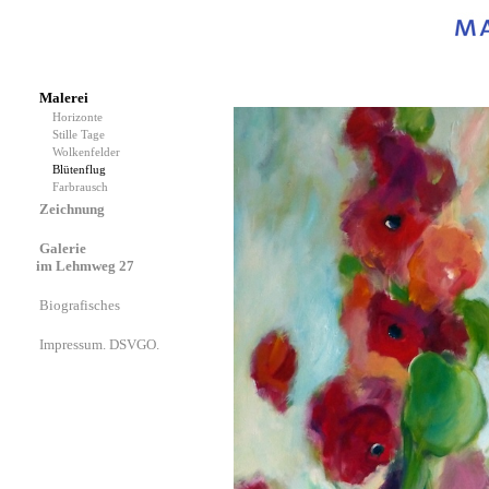
Malerei
Horizonte
Stille Tage
Wolkenfelder
Blütenflug
Farbrausch
Zeichnung
Galerie
im Lehmweg 27
Biografisches
Impressum. DSVGO.