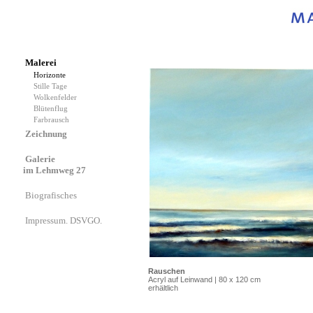
Malerei
Horizonte
Stille Tage
Wolkenfelder
Blütenflug
Farbrausch
Zeichnung
Galerie
im Lehmweg 27
Biografisches
Impressum. DSVGO.
Rauschen
Acryl auf Leinwand | 80 x 120 cm
erhältlich