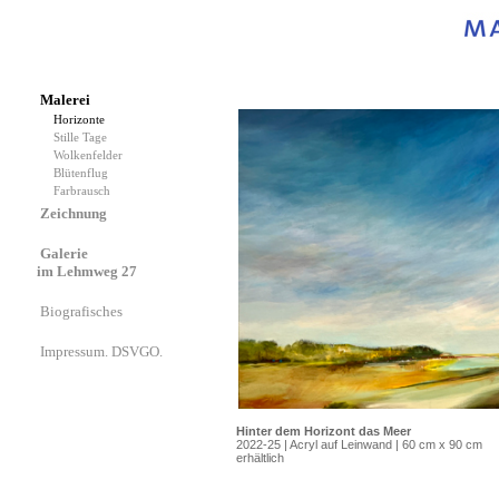
Malerei
Horizonte
Stille Tage
Wolkenfelder
Blütenflug
Farbrausch
Zeichnung
Galerie
im Lehmweg 27
Biografisches
Impressum. DSVGO.
Hinter dem Horizont das Meer
2022-25 | Acryl auf Leinwand | 60 cm x 90 cm
erhältlich