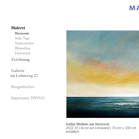
Malerei
Horizonte
Stille Tage
Wolkenfelder
Blütenflug
Farbrausch
Zeichnung
Galerie
im Lehmweg 27
Biografisches
Impressum. DSVGO.
Gelbe Wolken am Horizont
2022-23 | Acryl auf Leinwand | 70 cm x 100 cm
erhältlich